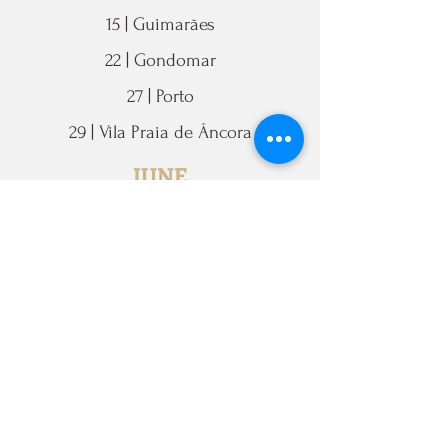
15 | Guimarães
22 | Gondomar
27 | Porto
29 | Vila Praia de Âncora
JUNE
06 | Maia
10 | Maia
11 | Santo Tirso
19 | Espinho
20 | Valongo
23 | Porto
26 | Trofa